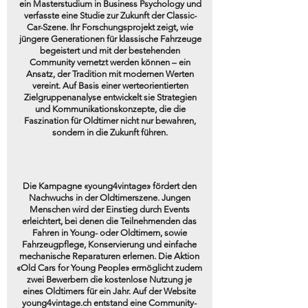
ein Masterstudium in Business Psychology und
verfasste eine Studie zur Zukunft der Classic-
Car-Szene. Ihr Forschungsprojekt zeigt, wie
jüngere Generationen für klassische Fahrzeuge
begeistert und mit der bestehenden
Community vernetzt werden können – ein
Ansatz, der Tradition mit modernen Werten
vereint. Auf Basis einer werteorientierten
Zielgruppenanalyse entwickelt sie Strategien
und Kommunikationskonzepte, die die
Faszination für Oldtimer nicht nur bewahren,
sondern in die Zukunft führen.
Die Kampagne «young4vintage» fördert den
Nachwuchs in der Oldtimerszene. Jungen
Menschen wird der Einstieg durch Events
erleichtert, bei denen die Teilnehmenden das
Fahren in Young- oder Oldtimern, sowie
Fahrzeugpflege, Konservierung und einfache
mechanische Reparaturen erlernen. Die Aktion
«Old Cars for Young People» ermöglicht zudem
zwei Bewerbern die kostenlose Nutzung je
eines Oldtimers für ein Jahr. Auf der Website
young4vintage.ch entstand eine Community-