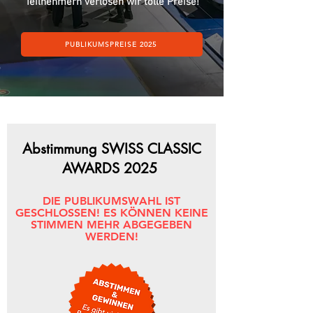
Teilnehmern verlosen wir tolle Preise!
PUBLIKUMSPREISE 2025
Abstimmung SWISS CLASSIC
AWARDS 2025
DIE PUBLIKUMSWAHL IST
GESCHLOSSEN! ES KÖNNEN KEINE
STIMMEN MEHR ABGEGEBEN
WERDEN!