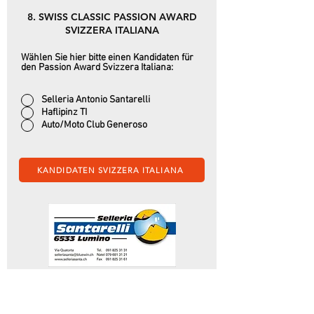
8. SWISS CLASSIC PASSION AWARD
SVIZZERA ITALIANA
Wählen Sie hier bitte einen Kandidaten für
den Passion Award Svizzera Italiana:
Selleria Antonio Santarelli
Haflipinz TI
Auto/Moto Club Generoso
KANDIDATEN SVIZZERA ITALIANA
Antonio Santarelli führt seit über 30 Jahren eine
Sattlerei in der italienischen Schweiz und ist
Experte für die Restauration seltener