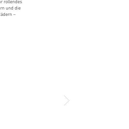
r rollendes
ern und die
Rädern –