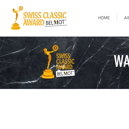
HOME
A
WA