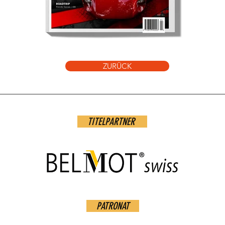
ZURÜCK
TITELPARTNER
PATRONAT