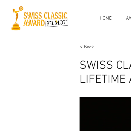
HOME
A
< Back
SWISS CL
LIFETIME