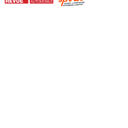
IMPRESSUM
DATENSCHUTZERKLÄRUNG
SWISS CLASSIC AWARDS
Swiss Classic Trade & Services AG
Udligenswilerstrasse 66
CH-6048 Adligenswil
PRESSE
Pressevertreter werden höflichst gebeten, sich
per mail an
info@swiss-classic-award.ch
für News und Facts zu den SWISS CLASSIC