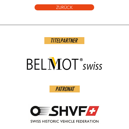
ZURÜCK
TITELPARTNER
PATRONAT