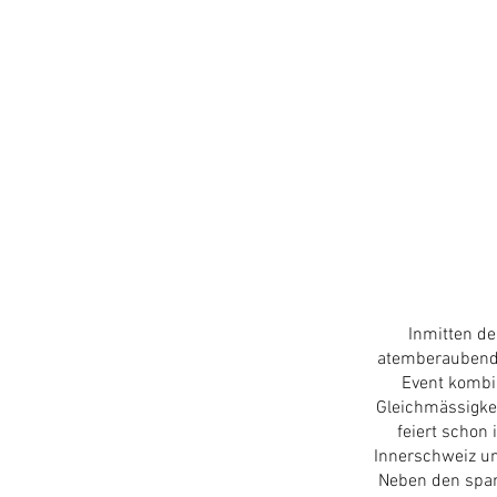
Inmitten de
atemberaubende
Event kombi
Gleichmässigkei
feiert schon
Innerschweiz un
Neben den span