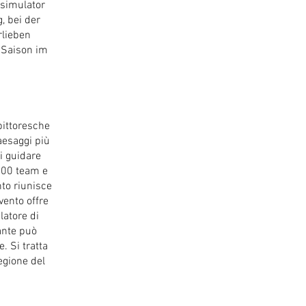
rsimulator
, bei der
rlieben
 Saison im
pittoresche
aesaggi più
di guidare
 100 team e
nto riunisce
vento offre
latore di
pante può
. Si tratta
regione del