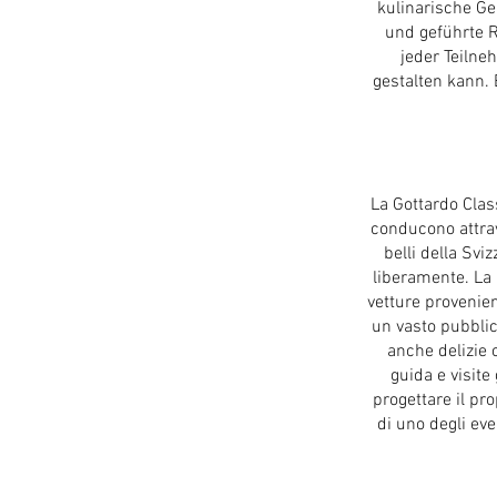
kulinarische Ge
und geführte R
jeder Teiln
gestalten kann.
La Gottardo Clas
conducono attrav
belli della Svi
liberamente. La 
vetture provenient
un vasto pubblico
anche delizie 
guida e visite
progettare il pr
di uno degli eve