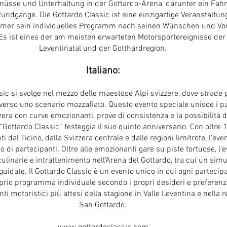
nüsse und Unterhaltung in der Gottardo-Arena, darunter ein Fah
undgänge. Die Gottardo Classic ist eine einzigartige Veranstaltung
ehmer sein individuelles Programm nach seinen Wünschen und Vo
 Es ist eines der am meisten erwarteten Motorsportereignisse der
Leventinatal und der Gotthardregion.
Italiano:
sic si svolge nel mezzo delle maestose Alpi svizzere, dove strade 
erso uno scenario mozzafiato. Questo evento speciale unisce i p
zzera con curve emozionanti, prove di consistenza e la possibilità 
“Gottardo Classic” festeggia il suo quinto anniversario. Con oltre
i dal Ticino, dalla Svizzera centrale e dalle regioni limitrofe, l'eve
 di partecipanti. Oltre alle emozionanti gare su piste tortuose, l'e
culinarie e intrattenimento nell'Arena del Gottardo, tra cui un simu
 guidate. Il Gottardo Classic è un evento unico in cui ogni parteci
oprio programma individuale secondo i propri desideri e preferenze
nti motoristici più attesi della stagione in Valle Leventina e nella 
San Gottardo.