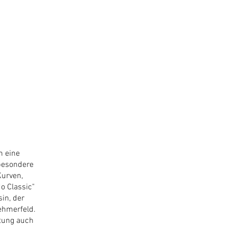
h eine
 besondere
Kurven,
o Classic"
in, der
ehmerfeld.
tung auch