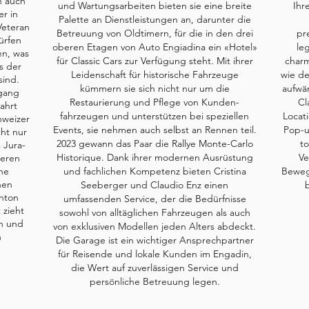
n auch
und Wartungsarbeiten bieten sie eine breite
Ihr
er in
Palette an Dienstleistungen an, darunter die
Veteran
Betreuung von Oldtimern, für die in den drei
pr
ürfen
oberen Etagen von Auto Engiadina ein «Hotel»
le
en, was
für Classic Cars zur Verfügung steht. Mit ihrer
charm
s der
Leidenschaft für historische Fahrzeuge
wie de
sind.
kümmern sie sich nicht nur um die
aufwän
rgang
Restaurierung und Pflege von Kunden-
Cl
ahrt
fahrzeugen und unterstützen bei speziellen
Locat
hweizer
Events, sie nehmen auch selbst an Rennen teil.
Pop-u
cht nur
2023 gewann das Paar die Rallye Monte-Carlo
to
 Jura-
Historique. Dank ihrer modernen Ausrüstung
Ve
teren
ne
und fachlichen Kompetenz bieten Cristina
Bewegu
hen
Seeberger und Claudio Enz einen
hton
umfassenden Service, der die Bedürfnisse
 zieht
sowohl von alltäglichen Fahrzeugen als auch
an und
von exklusiven Modellen jeden Alters abdeckt.
n
Die Garage ist ein wichtiger Ansprechpartner
für Reisende und lokale Kunden im Engadin,
die Wert auf zuverlässigen Service und
persönliche Betreuung legen.