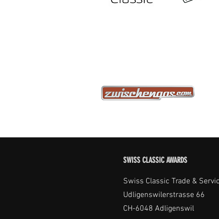
SWISS CLASSIC AWARDS
Swiss Classic Trade & Servi
Udligenswilerstrasse 66
CH-6048 Adligenswil