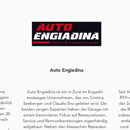
Auto Engiadina
ine
Auto Engiadina ist ein in Zuoz im Engadin
Seit i
 ganz
ansässiges Unternehmen, das von Cristina
RTH e
ährlich
Seeberger und Claudio Enz geleitet wird. Die
der Sc
hen
beiden jungen Experten haben die Garage mit
die B
en 20.
einem besonderen Fokus auf Restaurationen,
insbes
 nach
Service und Rennvorbereitungen eigenhändig
entf
aufgebaut. Neben den klassischen Reparatur-
rund 