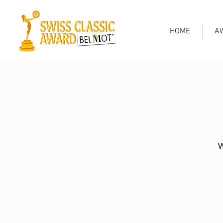
HOME
A
W