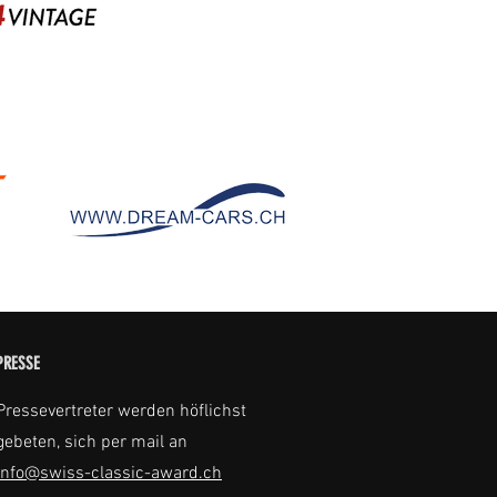
PRESSE
Pressevertreter werden höflichst
gebeten, sich per mail an
info@swiss-classic-award.ch