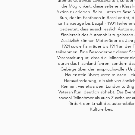
atemberaubende Landschaften, sonder
die Möglichkeit, diese seltenen Klassik
Aktion zu erleben. Beim Luzern to Basel 
Run, der im Pantheon in Basel endet, d
nur Fahrzeuge bis Baujahr 1904 teilnehm
bedeutet, dass ausschliesslich Autos au
Pionierzeit des Automobils zugelassen 
Zusätzlich können Motorräder bis Jah
1924 sowie Fahrräder bis 1914 an der F
teilnehmen. Eine Besonderheit dieser Sc
Veranstaltung ist, dass die Teilnehmer ni
durch das Flachland fahren, sondern das
Gebirge über den anspruchsvollen Un
Hauenstein überqueren müssen – ei
Herausforderung, die sich von ähnlic
Rennen, wie etwa dem London to Brig
Veteran Run, deutlich abhebt. Das Event
sowohl Teilnehmer als auch Zuschauer 
fördert den Erhalt des automobile
Kulturerbes.