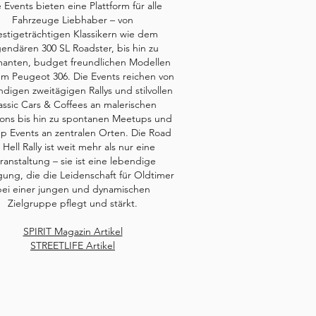
e Events bieten eine Plattform für alle
Fahrzeuge Liebhaber – von
estigeträchtigen Klassikern wie dem
gendären 300 SL Roadster, bis hin zu
anten, budget freundlichen Modellen
m Peugeot 306. Die Events reichen von
digen zweitägigen Rallys und stilvollen
assic Cars & Coffees an malerischen
ions bis hin zu spontanen Meetups und
p Events an zentralen Orten. Die Road
 Hell Rally ist weit mehr als nur eine
ranstaltung – sie ist eine lebendige
ng, die die Leidenschaft für Oldtimer
bei einer jungen und dynamischen
Zielgruppe pflegt und stärkt.
SPIRIT Magazin Artikel
STREETLIFE Artikel