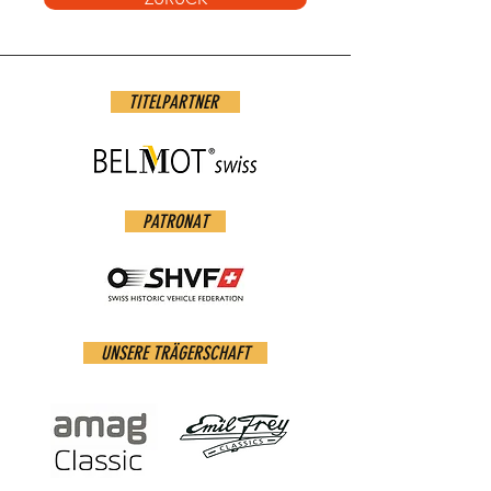
TITELPARTNER
PATRONAT
UNSERE TRÄGERSCHAFT