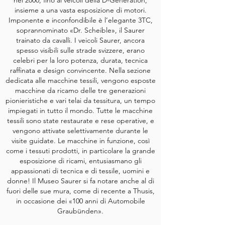
nel 2000, fino ai veicoli della D-Generation,
insieme a una vasta esposizione di motori.
Imponente e inconfondibile è l’elegante 3TC,
soprannominato «Dr. Scheible», il Saurer
trainato da cavalli. I veicoli Saurer, ancora
spesso visibili sulle strade svizzere, erano
celebri per la loro potenza, durata, tecnica
raffinata e design convincente. Nella sezione
dedicata alle macchine tessili, vengono esposte
macchine da ricamo delle tre generazioni
pionieristiche e vari telai da tessitura, un tempo
impiegati in tutto il mondo. Tutte le macchine
tessili sono state restaurate e rese operative, e
vengono attivate selettivamente durante le
visite guidate. Le macchine in funzione, così
come i tessuti prodotti, in particolare la grande
esposizione di ricami, entusiasmano gli
appassionati di tecnica e di tessile, uomini e
donne! Il Museo Saurer si fa notare anche al di
fuori delle sue mura, come di recente a Thusis,
in occasione dei «100 anni di Automobile
Graubünden».