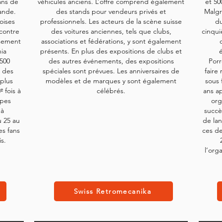
fans de
véhicules anciens. L’offre comprend également
et 50
ande.
des stands pour vendeurs privés et
Malgr
oises
professionnels.
Les acteurs de la scène suisse
du
ncontre
des voitures anciennes, tels que clubs,
cinqui
ssement
associations et fédérations, y sont également
nia
présents. En plus des expositions de clubs et
1500
des autres événements, des expositions
Porr
n des
spéciales sont prévues. Les anniversaires de
faire
 plus
modèles et de marques y sont également
sous 
 fois à
célébrés.
ans ap
lpes
org
 à
succè
u 25 au
de la
es fans
ces de
s.
l’org
Swiss Retromecanika