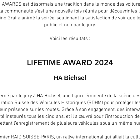
AWARDS est désormais une tradition dans le monde des voitur
la communauté s'est une nouvelle fois réunie pour découvrir les l
no Graf a animé la soirée, soulignant la satisfaction de voir que le
public et non par le jury.
Voici les résultats :
LIFETIME AWARD 2024
HA Bichsel
erné par le jury à HA Bichsel, une figure éminente de la scène de
ération Suisse des Véhicules Historiques (SDHM) pour protéger le
leur présence sur les routes. Grâce à son engagement, des interv
té instaurés tous les cinq ans, et il a œuvré pour l’introduction 
ttant l’enregistrement de plusieurs véhicules sous un même n
emier RAID SUISSE-PARIS, un rallye international qui alliait la cul