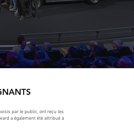
AGNANTS
sis par le public, ont reçu les
ward a également été attribué à