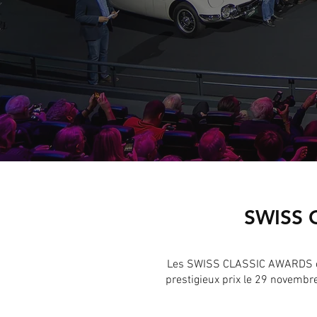
SWISS 
Les SWISS CLASSIC AWARDS ont é
prestigieux prix le 29 novembr