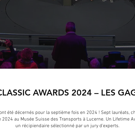
CLASSIC AWARDS 2024 – LES G
té décernés pour la septième fois en 2024 ! Sept lauréats, choi
e 2024 au Musée Suisse des Transports à Lucerne. Un Lifetime A
un récipiendaire sélectionné par un jury d'experts.