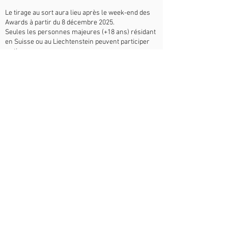
Le tirage au sort aura lieu après le week-end des
Awards à partir du 8 décembre 2025.
Seules les personnes majeures (+18 ans) résidant
en Suisse ou au Liechtenstein peuvent participer
au tirage.
La participation et le vote se terminent le 23
novembre 2025 à 24h00, heure suisse.
Les gagnants seront sélectionnés via un
générateur aléatoire en ligne et seront informés
de leur gain par e-mail.
Les gagnants doivent répondre par e-mail dans un
délai maximal de 48 heures, sinon un autre
gagnant sera tiré au sort.
Ils devront fournir une adresse de livraison en
Suisse ou au Liechtenstein pour recevoir leur prix
et communiquer avec nos partenaires pour les
détails concernant la remise du prix.
Le prix ne peut pas être échangé contre de l’argent
et le droit au prix expire 12 mois après la fin du
concours.
Le prix peut être transféré à une autre personne.
En cas de litige ou de questions concernant le
concours, aucune démarche juridique ne pourra