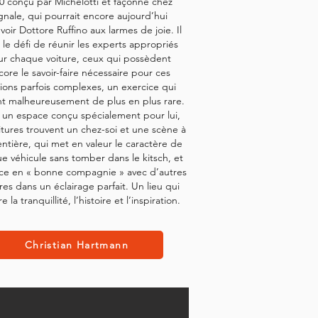
0 conçu par Michelotti et façonné chez
gnale, qui pourrait encore aujourd’hui
oir Dottore Ruffino aux larmes de joie.
Il
 le défi de réunir les experts appropriés
ur chaque voiture, ceux qui possèdent
ore le savoir-faire nécessaire pour ces
ions parfois complexes, un exercice qui
nt malheureusement de plus en plus rare.
 un espace conçu spécialement pour lui,
itures trouvent un chez-soi et une scène à
entière, qui met en valeur le caractère de
e véhicule sans tomber dans le kitsch, et
ace en « bonne compagnie » avec d’autres
res dans un éclairage parfait. Un lieu qui
e la tranquillité, l’histoire et l’inspiration.
Christian Hartmann