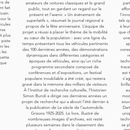
ans de
amateurs de voitures classiques et le grand
par
t fait
public, tout en gardant un regard sur le
effo
icain.
présent et l’avenir. « Un événement de
l’inn
our la
superlatifs », résumait le journal régional à
tels q
icules
propos de la fête anniversaire. L’équipe de
à leu
urse
projet a réussi à placer le thème de la mobilité
que ch
t plus
au cœur de la population : avec une ligne du
une
 piste
temps présentant tous les véhicules pertinents
sp
i les
des 100 dernières années, des démonstrations
conse
 les
dynamiques dans différentes catégories et
r
cette
époques de véhicules, ainsi qu’un riche
techn
ique
programme secondaire composé de
trace
conférences et d’expositions, un festival
est 
populaire inoubliable a été créé, qui restera
s’ag
gravé dans la mémoire des milliers de visiteurs.
brill
À l’Institut de recherche culturelle, l’historien
au
Simon Bundi a dirigé ces dernières années un
modè
projet de recherche qui a abouti l’été dernier à
souv
la publication de Le siècle de l’automobile.
Dart
Grisons 1925-2025. Le livre, illustré de
uniq
nombreuses images d’archives, est resté
techn
plusieurs semaines dans le classement des
se p