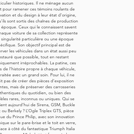
ticulier historiques. Il ne ménage aucun
rt pour ramener ces témoins roulants de
ovation et du design à leur état d’origine,
u’ils sont sortis des chaînes de production
r époque. Ceux qui le connaissent savent
aque voiture de sa collection représente
 singularité particulière ou une époque
écifique.
Son objectif principal est de
rver les véhicules dans un état aussi peu
estauré que possible, tout en restant
iquement irréprochables. La patine, ces
s de l’histoire propre à chaque véhicule,
traitée avec un grand soin. Pour lui, il ne
it pas de créer des pièces d’exposition
antes, mais de préserver des carrosseries
thentiques du quotidien, ou bien des
les rares, inconnus ou uniques. Qui se
ient aujourd’hui de Sirena, GSM, Buckle
 ou Berkely ? L’Ogle Triplex GTS, pièce
ue du Prince Philip, avec son innovation
ique sur le pare-brise et le toit en verre,
lace à côté du fantastique Triumph Italia