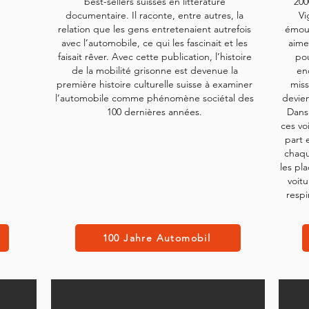
best-sellers suisses en littérature
200
documentaire. Il raconte, entre autres, la
Vi
relation que les gens entretenaient autrefois
émouv
avec l’automobile, ce qui les fascinait et les
aime
faisait rêver. Avec cette publication, l’histoire
po
de la mobilité grisonne est devenue la
enc
première histoire culturelle suisse à examiner
miss
l’automobile comme phénomène sociétal des
devie
100 dernières années.
Dans
ces vo
part 
chaqu
les pl
voitu
respir
100 Jahre Automobil