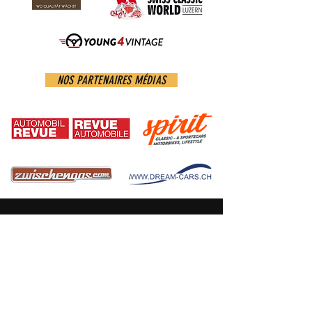
NOS PARTENAIRES MÉDIAS
MENTIONS LÉGALES
DÉCLARATION DE CONFIDENTIALITÉ
SWISS CLASSIC AWARDS
Swiss Classic Trade & Services AG
Udligenswilerstrasse 66