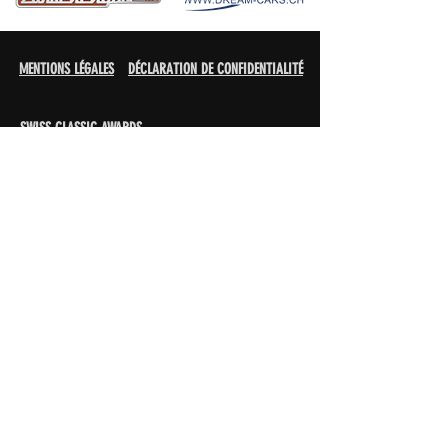
MENTIONS LÉGALES
DÉCLARATION DE CONFIDENTIALITÉ
SWISS CLASSIC AWARDS
Swiss Classic Trade & Services AG
Udligenswilerstrasse 66
CH-6048 Adligenswil
PRESSE
Les représentants de la presse sont priés de
s'inscrire par courriel à l'adresse suivante
pour recevoir des nouvelles et des
informations sur le SWISS CLASSIC AWARD :
info@swiss-classic-award.ch