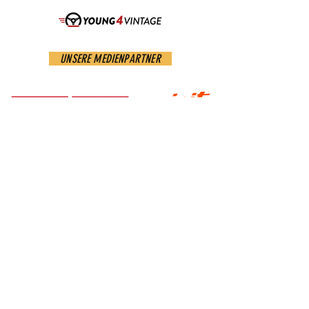
UNSERE MEDIENPARTNER
IMPRESSUM
DATENSCHUTZERKLÄRUNG
SWISS CLASSIC AWARDS
Swiss Classic Trade & Services AG
Udligenswilerstrasse 66
CH-6048 Adligenswil