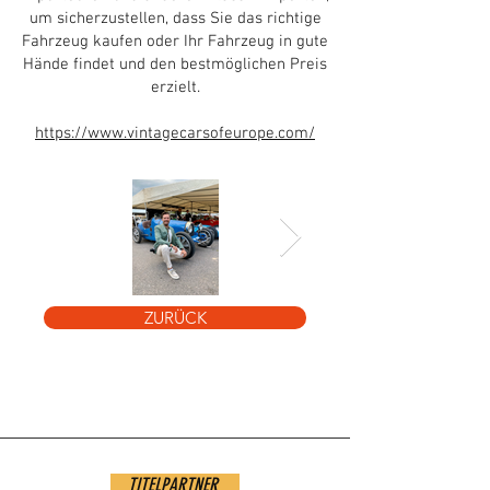
um sicherzustellen, dass Sie das richtige
Fahrzeug kaufen oder Ihr Fahrzeug in gute
Hände findet und den bestmöglichen Preis
erzielt.
https://www.vintagecarsofeurope.com/
ZURÜCK
IMG_7570.heic
paperback-mo
6.png
TITELPARTNER