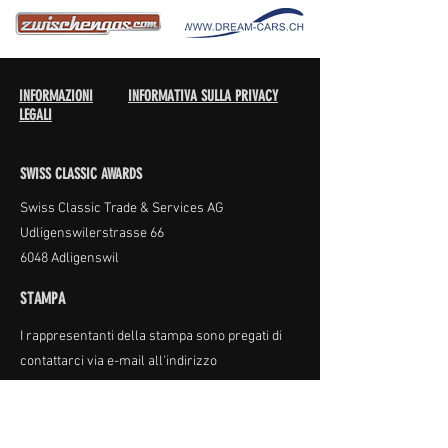
INFORMAZIONI
INFORMATIVA SULLA PRIVACY
LEGALI
SWISS CLASSIC AWARDS
Swiss Classic Trade & Services AG
Udligenswilerstrasse 66
6048 Adligenswil
STAMPA
I rappresentanti della stampa sono pregati di
contattarci via e-mail all'indirizzo
info@swiss-classic-award.ch
per notizie e fatti
sul PREMIO SWISS CLASSIC.