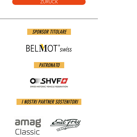
ZURÜCK
SPONSOR TITOLARE
PATRONATO
I NOSTRI PARTNER SOSTENITORI