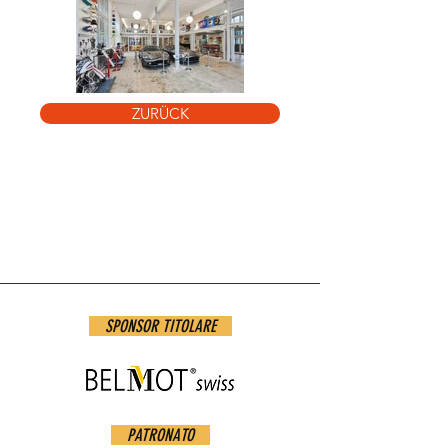
ZURÜCK
The Valley_Motorworld
(3).jpg
SPONSOR TITOLARE
PATRONATO