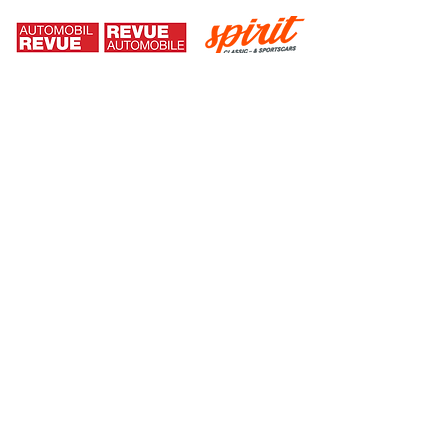
INFORMAZIONI
INFORMATIVA SULLA PRIVACY
LEGALI
SWISS CLASSIC AWARDS
Swiss Classic Trade & Services AG
Udligenswilerstrasse 66
6048 Adligenswil
STAMPA
I rappresentanti della stampa sono pregati di
contattarci via e-mail all'indirizzo